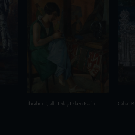
İbrahim Çallı- Dikiş Diken Kadın
Cihat B