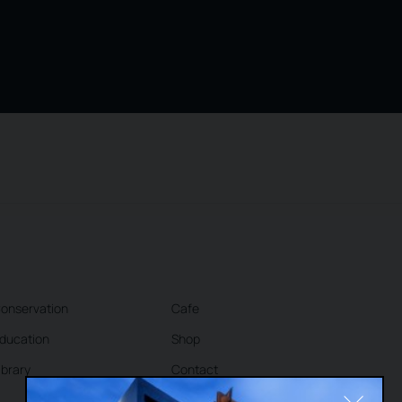
onservation
Cafe
ducation
Shop
ibrary
Contact