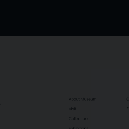
About Museum
C
i
Visit
E
Collections
L
Exhibitions