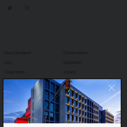
About Museum
Conservation
Visit
Education
Collections
Library
Exhibitions
Cafe
Shop
Contact
DEAR VISITORS,