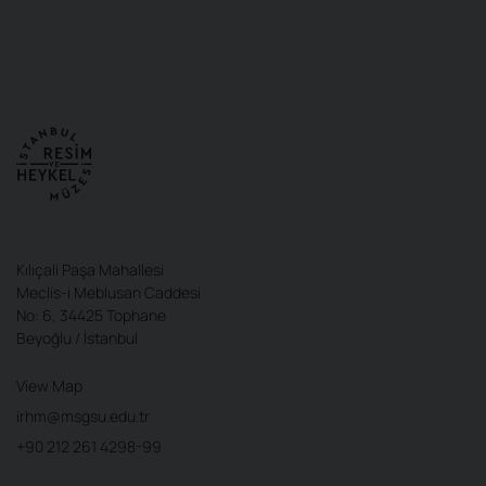
Kılıçali Paşa Mahallesi
Meclis-i Meblusan Caddesi
No: 6, 34425 Tophane
Beyoğlu / İstanbul
View Map
irhm@msgsu.edu.tr
+90 212 261 4298-99