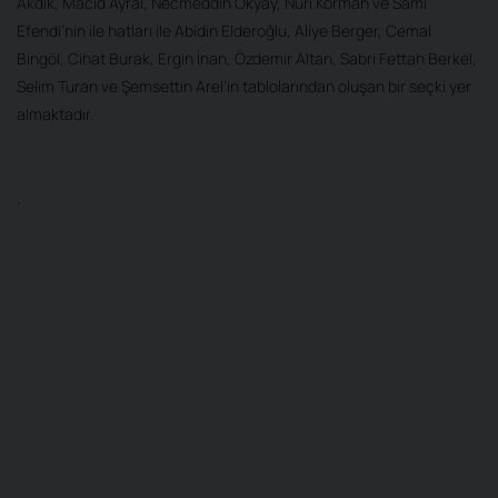
Akdik, Mâcid Ayral, Necmeddin Okyay, Nuri Korman ve Sâmi
Efendi’nin ile hatları ile Abidin Elderoğlu, Aliye Berger, Cemal
Bingöl, Cihat Burak, Ergin İnan, Özdemir Altan, Sabri Fettah Berkel,
Selim Turan ve Şemsettin Arel’in tablolarından oluşan bir seçki yer
almaktadır.
.