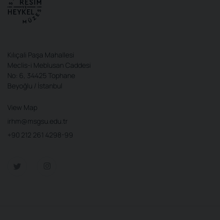
Kılıçali Paşa Mahallesi
Meclis-i Meblusan Caddesi
No: 6, 34425 Tophane
Beyoğlu / İstanbul
View Map
irhm@msgsu.edu.tr
+90 212 261 4298-99