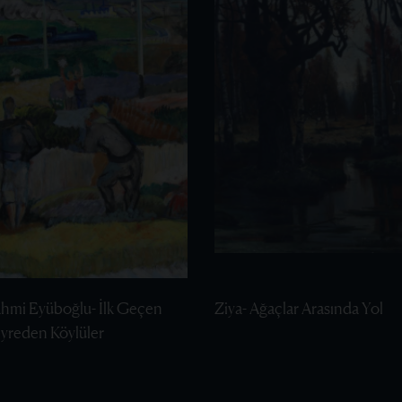
ahmi Eyüboğlu- İlk Geçen
Ziya- Ağaçlar Arasında Yol
eyreden Köylüler