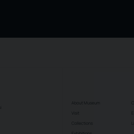
About Museum
C
i
Visit
E
Collections
L
Exhibitions