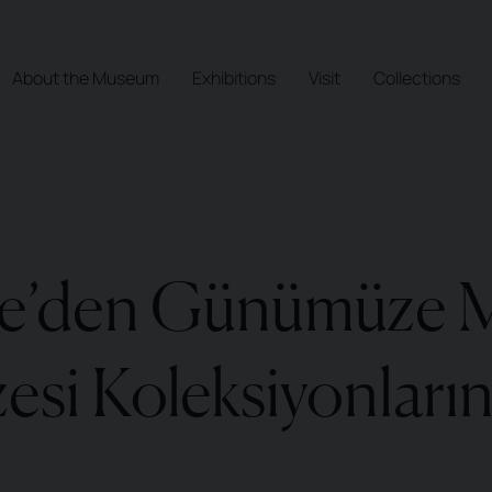
About the Museum
Exhibitions
Visit
Collections
şiye’den Günümüze
si Koleksiyonların