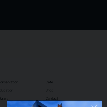
onservation
Cafe
ducation
Shop
ibrary
Contact