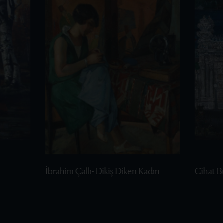
İbrahim Çallı- Dikiş Diken Kadın
Cihat B