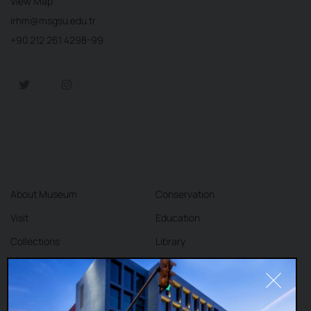
View Map
irhm@msgsu.edu.tr
+90 212 261 4298-99
About Museum
Conservation
Visit
Education
Collections
Library
Exhibitions
Cafe