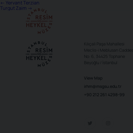
Post
←
Yervant Terzian
Turgut Zaim
→
navigation
Kılıçali Paşa Mahallesi
Meclis-i Meblusan Caddes
No: 6, 34425 Tophane
Beyoğlu / İstanbul
View Map
irhm@msgsu.edu.tr
+90 212 261 4298-99