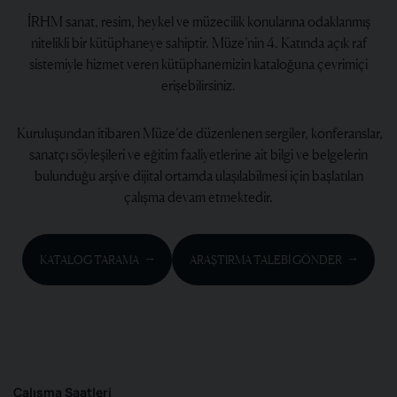
İRHM sanat, resim, heykel ve müzecilik konularına odaklanmış
nitelikli bir kütüphaneye sahiptir. Müze’nin 4. Katında açık raf
sistemiyle hizmet veren kütüphanemizin kataloğuna çevrimiçi
erişebilirsiniz.
Kuruluşundan itibaren Müze’de düzenlenen sergiler, konferanslar,
sanatçı söyleşileri ve eğitim faaliyetlerine ait bilgi ve belgelerin
bulunduğu arşive dijital ortamda ulaşılabilmesi için başlatılan
çalışma devam etmektedir.
KATALOG TARAMA
ARAŞTIRMA TALEBİ GÖNDER
Çalışma Saatleri