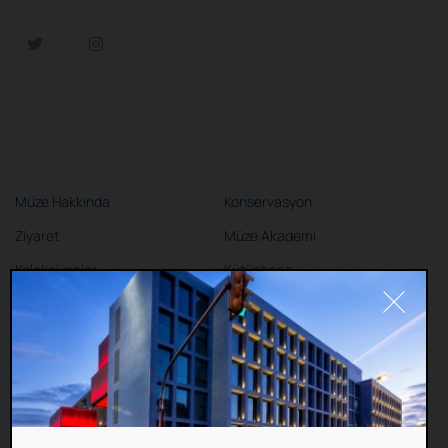
Müze Hakkında
Konservasyon
Ziyaret
Müze Akademi
Koleksiyonlar
Kütüphane
Sergiler
Kafe
Mağaza
İletişim
#Cookie