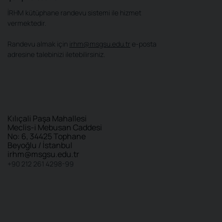
İRHM kütüphane randevu sistemi ile hizmet
vermektedir.
Randevu almak için
irhm@msgsu.edu.tr
e-posta
adresine talebinizi iletebilirsiniz.
Kılıçali Paşa Mahallesi
Meclis-i Mebusan Caddesi
No: 6, 34425 Tophane
Beyoğlu / İstanbul
irhm@msgsu.edu.tr
+90 212 261 4298-99