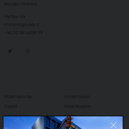
Beyoğlu / İstanbul
Haritayı Gör
irhm@msgsu.edu.tr
+90 212 261 4298-99
Müze Hakkında
Konservasyon
Ziyaret
Müze Akademi
Koleksiyonlar
Kütüphane
Sergiler