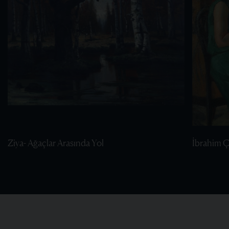
Ziya- Ağaçlar Arasında Yol
İbrahim Ça