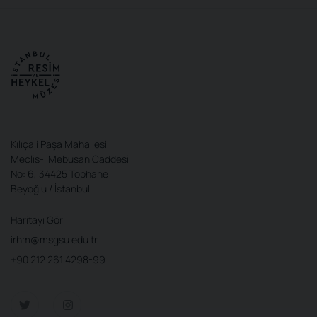
Kılıçali Paşa Mahallesi
Meclis-i Mebusan Caddesi
No: 6, 34425 Tophane
Beyoğlu / İstanbul
Haritayı Gör
irhm@msgsu.edu.tr
+90 212 261 4298-99