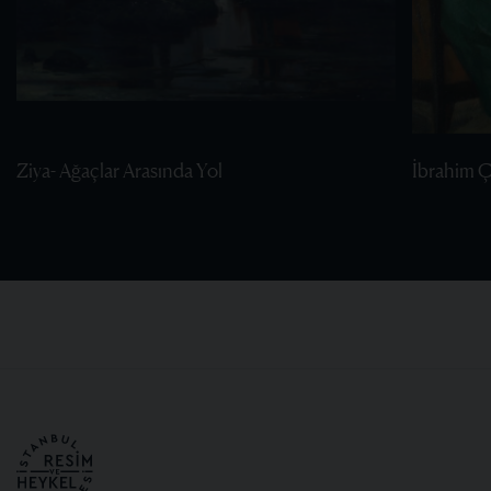
Ziya- Ağaçlar Arasında Yol
İbrahim Ça