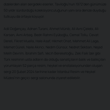
dizelerden alan sergideki eserler, Taviloğlu’nun 1972’den günümüze
50 yıldır sürdürdüğü koleksiyonculuğunun yanı sıra denize duyduğu
tutkuyu da ortaya koyuyor.
Adil Doğançay, Adnan Turani, Ahmet Münib, Ali Avni Çelebi, Ali
Karsan, Avni Arbaş, Bedri Rahmi Eyüboğlu, Cemal Tollu, Cevat
Dereli, Fikret Mualla, Hale Asaf, Hikmet Onat, Mehmet Ali Laga,
Memet Güreli, Naile Akıncı, Nedim Günsür, Nedret Sekban, Nejad
Melih Devrim, İbrahim Safi, Vecih Bereketoğlu, Zeki Faik İzer gibi
Türk resminin usta adların da olduğu sanatçıların balık ve balıkçıları
yorumlayan 52 parça resim, heykel ve enstalasyonundan oluşan
sergi 20 Şubat 2024 tarihine kadar İstanbul Resim ve Heykel
Müzesi’nin geçici sergi salonunda ziyaret edilebilir.