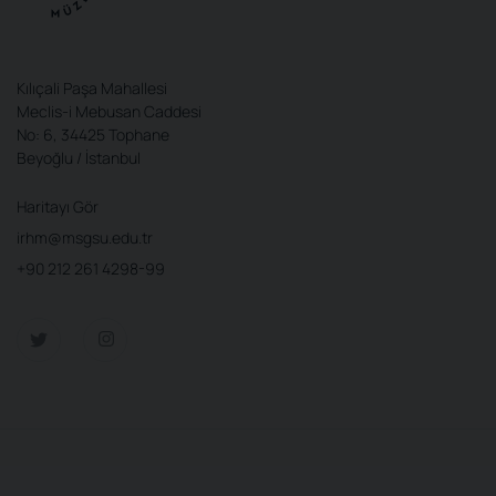
Kılıçali Paşa Mahallesi
Meclis-i Mebusan Caddesi
No: 6, 34425 Tophane
Beyoğlu / İstanbul
Haritayı Gör
irhm@msgsu.edu.tr
+90 212 261 4298-99