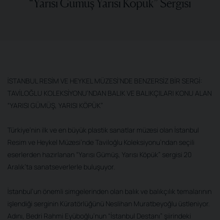
“Yarısı Gümüş Yarısı Köpük” Sergisi
İSTANBUL RESİM VE HEYKEL MÜZESİ’NDE BENZERSİZ BİR SERGİ:
TAVİLOĞLU KOLEKSİYONU’NDAN BALIK VE BALIKÇILARI KONU ALAN
“YARISI GÜMÜŞ, YARISI KÖPÜK”
Türkiye’nin ilk ve en büyük plastik sanatlar müzesi olan İstanbul
Resim ve Heykel Müzesi’nde Taviloğlu Koleksiyonu’ndan seçili
eserlerden hazırlanan “Yarısı Gümüş, Yarısı Köpük” sergisi 20
Aralık’ta sanatseverlerle buluşuyor.
İstanbul’un önemli simgelerinden olan balık ve balıkçılık temalarının
işlendiği serginin Küratörlüğünü Neslihan Muratbeyoğlu üstleniyor.
Adını, Bedri Rahmi Eyüboğlu’nun “İstanbul Destanı” şiirindeki