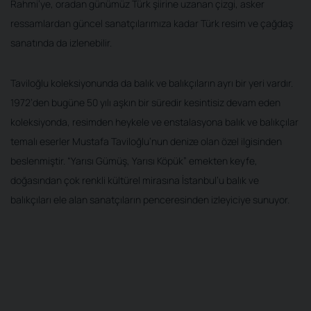
Rahmi’ye, oradan günümüz Türk şiirine uzanan çizgi, asker
ressamlardan güncel sanatçılarımıza kadar Türk resim ve çağdaş
sanatında da izlenebilir.
Taviloğlu koleksiyonunda da balık ve balıkçıların ayrı bir yeri vardır.
1972’den bugüne 50 yılı aşkın bir süredir kesintisiz devam eden
koleksiyonda, resimden heykele ve enstalasyona balık ve balıkçılar
temalı eserler Mustafa Taviloğlu’nun denize olan özel ilgisinden
beslenmiştir. “Yarısı Gümüş, Yarısı Köpük” emekten keyfe,
doğasından çok renkli kültürel mirasına İstanbul’u balık ve
balıkçıları ele alan sanatçıların penceresinden izleyiciye sunuyor.