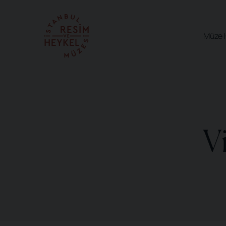
Müze 
V