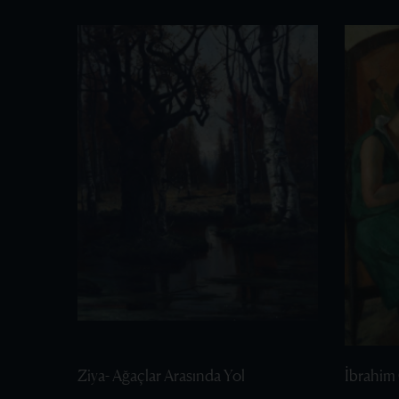
Ziya- Ağaçlar Arasında Yol
İbrahim 