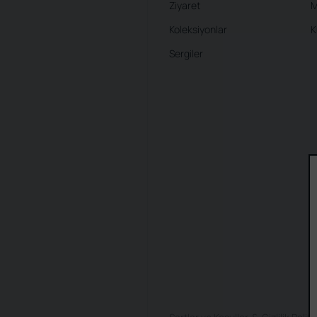
Ziyaret
M
Koleksiyonlar
K
Sergiler