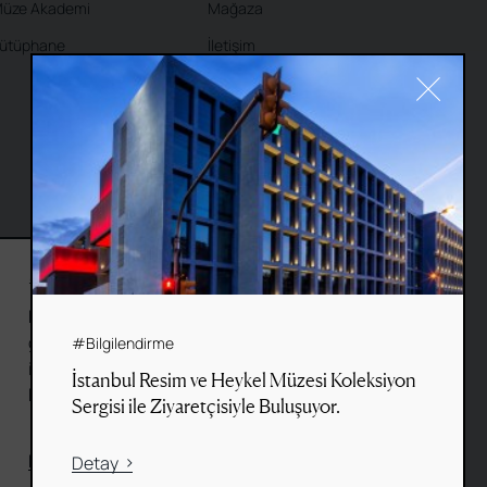
üze Akademi
Mağaza
ütüphane
İletişim
#Cookie
Bu web sitesi, gezinme deneyiminizi
geliştirmek ve site kullanım
#Bilgilendirme
istatistiklerini derlemek için çerezler
İstanbul Resim ve Heykel Müzesi Koleksiyon
kullanır.
Sergisi ile Ziyaretçisiyle Buluşuyor.
Daha Fazla Bilgi Edin
Tümünü Kabul Et
Detay