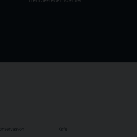
Treni Seyreden Köylüler
onservasyon
Kafe