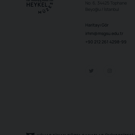
No: 6, 34425 Tophane
Beyoğlu / İstanbul
Haritayı Gör
irhm@msgsu.edu.tr
+90 212 261 4298-99