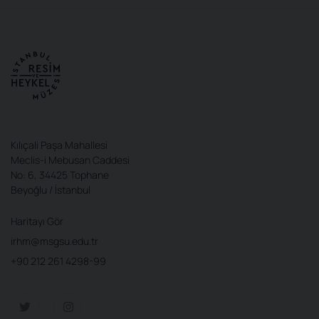
Kılıçali Paşa Mahallesi
Meclis-i Mebusan Caddesi
No: 6, 34425 Tophane
Beyoğlu / İstanbul
Haritayı Gör
irhm@msgsu.edu.tr
+90 212 261 4298-99