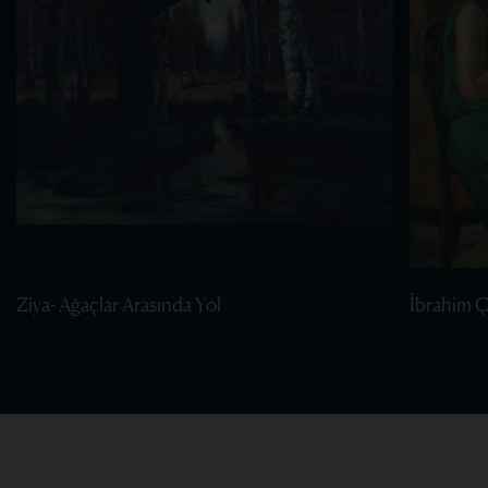
Ziya- Ağaçlar Arasında Yol
İbrahim Ça