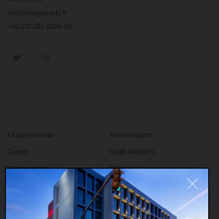
irhm@msgsu.edu.tr
+90 212 261 4298-99
Müze Hakkında
Konservasyon
Ziyaret
Müze Akademi
Koleksiyonlar
Kütüphane
Sergiler
Kafe
Mağaza