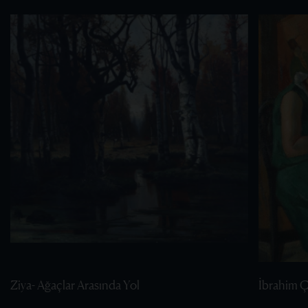
Ziya- Ağaçlar Arasında Yol
İbrahim Ça