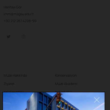
Haritayı Gör
irhm@msgsu.edu.tr
+90 212 261 4298-99
Müze Hakkında
Konservasyon
Ziyaret
Müze Akademi
Koleksiyonlar
Kütüphane
Sergiler
Kafe