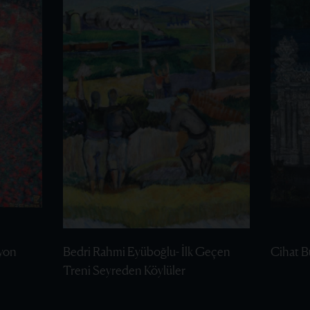
yon
Bedri Rahmi Eyüboğlu- İlk Geçen
Cihat B
Treni Seyreden Köylüler