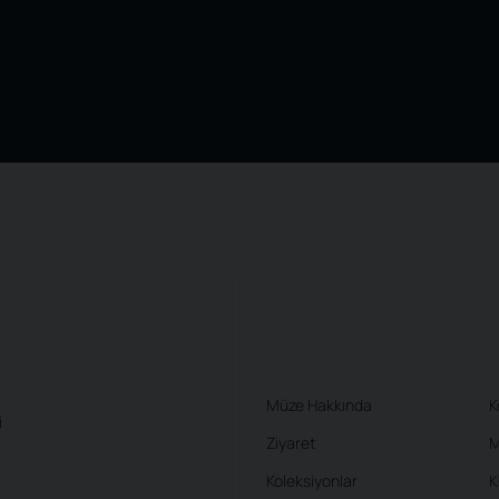
Müze Hakkında
K
i
Ziyaret
M
Koleksiyonlar
K