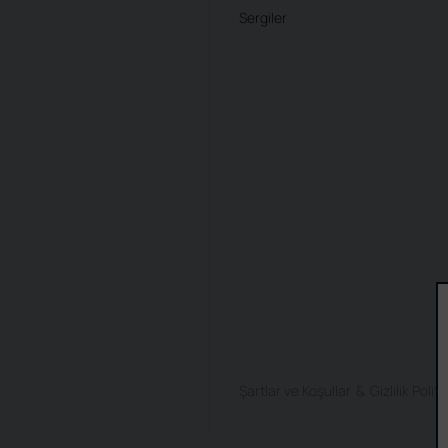
Sergiler
Şartlar ve Koşullar
Gizlilik Politi