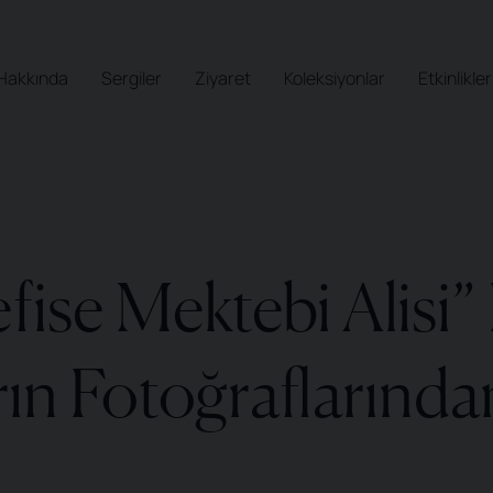
Hakkında
Sergiler
Ziyaret
Koleksiyonlar
Etkinlikler
efise Mektebi Alisi”
rın Fotoğraflarınd