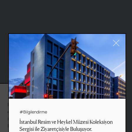
#Cookie
Bu web sitesi, gezinme deneyiminizi
geliştirmek ve site kullanım
#Bilgilendirme
kası
Site by
Fol
&
Basework
istatistiklerini derlemek için çerezler
İstanbul Resim ve Heykel Müzesi Koleksiyon
kullanır.
Sergisi ile Ziyaretçisiyle Buluşuyor.