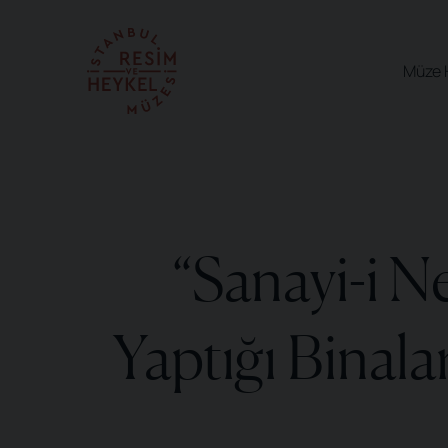
Müze 
“Sanayi-i N
Yaptığı Binala