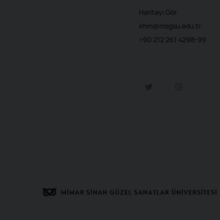
Haritayı Gör
irhm@msgsu.edu.tr
+90 212 261 4298-99