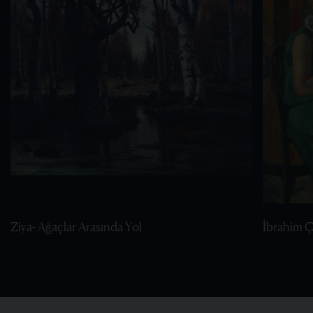
Ziya- Ağaçlar Arasında Yol
İbrahim Ça