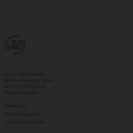
Kılıçali Paşa Mahallesi
Meclis-i Mebusan Caddesi
No: 6, 34425 Tophane
Beyoğlu / İstanbul
Haritayı Gör
irhm@msgsu.edu.tr
+90 212 261 4298-99