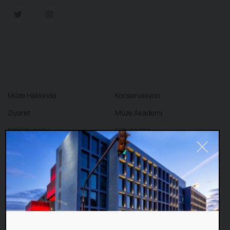
Müze Hakkında
Konservasyon
Ziyaret
Müze Akademi
Koleksiyonlar
Kütüphane
Sergiler
Kafe
Mağaza
İletişim
#Cookie