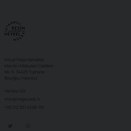
Kılıçali Paşa Mahallesi
Meclis-i Mebusan Caddesi
No: 6, 34425 Tophane
Beyoğlu / İstanbul
Haritayı Gör
irhm@msgsu.edu.tr
+90 212 261 4298-99