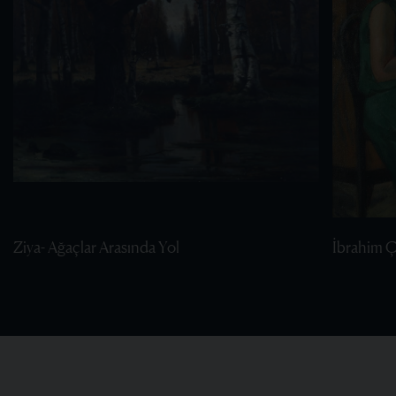
Ziya- Ağaçlar Arasında Yol
İbrahim Ça