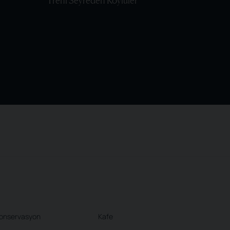
Treni Seyreden Köylüler
onservasyon
Kafe