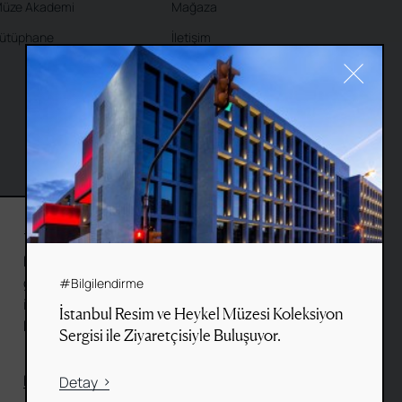
üze Akademi
Mağaza
ütüphane
İletişim
#Cookie
Bu web sitesi, gezinme deneyiminizi
geliştirmek ve site kullanım
#Bilgilendirme
istatistiklerini derlemek için çerezler
İstanbul Resim ve Heykel Müzesi Koleksiyon
kullanır.
Sergisi ile Ziyaretçisiyle Buluşuyor.
Daha Fazla Bilgi Edin
Tümünü Kabul Et
Detay