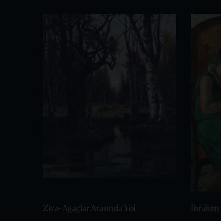
Ziya- Ağaçlar Arasında Yol
İbrahim 