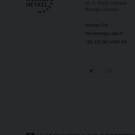
No: 6, 34425 Tophane
Beyoğlu / İstanbul
Haritayı Gör
irhm@msgsu.edu.tr
+90 212 261 4298-99