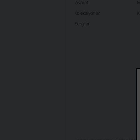
Ziyaret
M
Koleksiyonlar
K
Sergiler