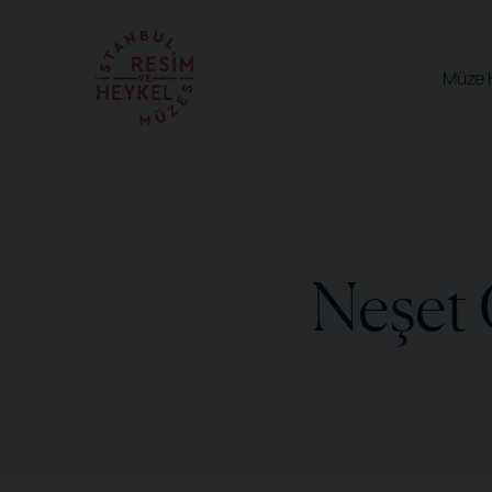
Müze 
Neşet 