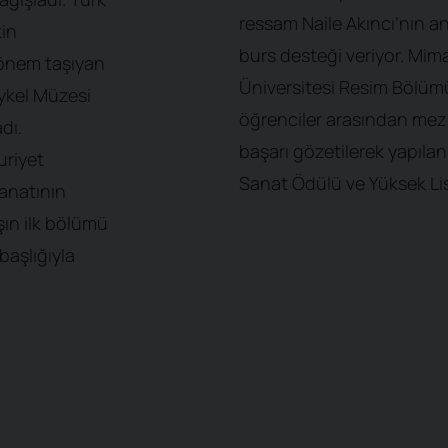
ressam Naile Akıncı’nın an
kin
burs desteği veriyor. Mim
 önem taşıyan
Üniversitesi Resim Bölüm
eykel Müzesi
öğrenciler arasından mezu
dı.
başarı gözetilerek yapıla
uriyet
Sanat Ödülü ve Yüksek Lis
anatının
ışın ilk bölümü
başlığıyla