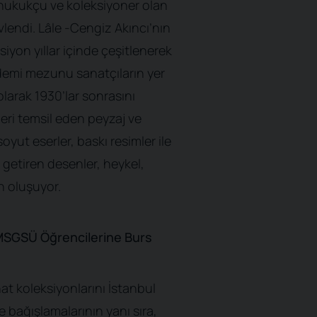
i hukukçu ve koleksiyoner olan
evlendi. Lâle -Cengiz Akıncı’nın
eksiyon yıllar içinde çeşitlenerek
emi mezunu sanatçıların yer
 olarak 1930’lar sonrasını
eri temsil eden peyzaj ve
soyut eserler, baskı resimler ile
a getiren desenler, heykel,
n oluşuyor.
MSGSÜ Öğrencilerine Burs
at koleksiyonlarını İstanbul
 bağışlamalarının yanı sıra,