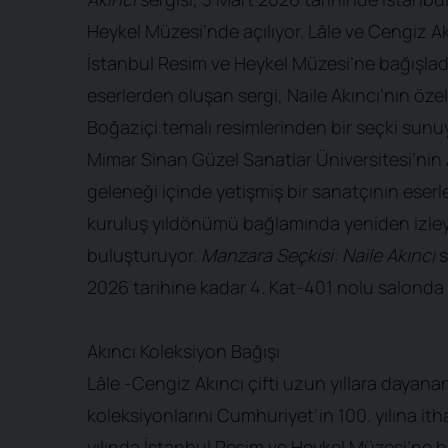
Heykel Müzesi’nde açılıyor. Lâle ve Cengiz Ak
İstanbul Resim ve Heykel Müzesi’ne bağışlad
eserlerden oluşan sergi, Naile Akıncı’nın özel
Boğaziçi temalı resimlerinden bir seçki sunuy
Mimar Sinan Güzel Sanatlar Üniversitesi’ni
geleneği içinde yetişmiş bir sanatçının eser
kuruluş yıldönümü bağlamında yeniden izley
buluşturuyor.
Manzara Seçkisi: Naile Akıncı
s
2026 tarihine kadar 4. Kat-401 nolu salonda g
Akıncı Koleksiyon Bağışı
Lâle -Cengiz Akıncı çifti uzun yıllara dayana
koleksiyonlarını Cumhuriyet’in 100. yılına it
yılında İstanbul Resim ve Heykel Müzesi’ne b