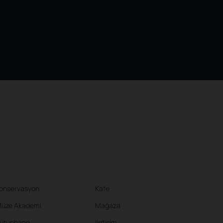
onservasyon
Kafe
üze Akademi
Mağaza
ütüphane
İletişim