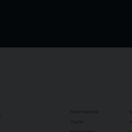
Müze Hakkında
K
i
Ziyaret
M
Koleksiyonlar
K