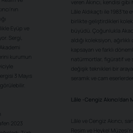
veren Akıncı, kendisi gib
ıncı’nın
Lâle Aldıkaçtı ile 1983’te 
ığı
birlikte geliştirdikleri kol
likle Eyüp ve
büyüdü. Çoğunlukla Akad
or. Sergi,
aldığı koleksiyon, ağırlıklı
n Akademi
kapsayan ve farklı döneml
lerini kurumun
natürmortlar, figüratif ve 
iciyle
değişik teknikleri bir aray
ergisi 3 Mayıs
seramik ve cam eserlerde
örülebilir.
Lâle
-Cengiz Akıncı’dan 
n
Lâle ve Cengiz Akıncı, san
hafen 2023
Resim ve Heykel Müzesi’ne
ağışladı. Türk