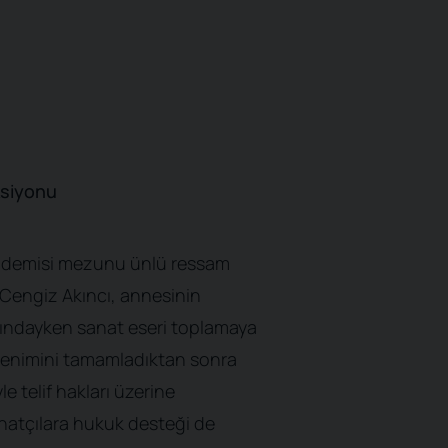
ksiyonu
kademisi mezunu ünlü ressam
n Cengiz Akıncı, annesinin
aşındayken sanat eseri toplamaya
ğrenimini tamamladıktan sonra
le telif hakları üzerine
natçılara hukuk desteği de