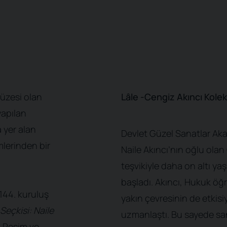
müzesi olan
Lâle -Cengiz Akıncı Kole
yapılan
 yer alan
Devlet Güzel Sanatlar A
mlerinden bir
Naile Akıncı’nın oğlu ola
teşvikiyle daha on altı y
başladı. Akıncı, Hukuk ö
144. kuruluş
yakın çevresinin de etkisiy
Seçkisi: Naile
uzmanlaştı. Bu sayede sa
l Resim ve