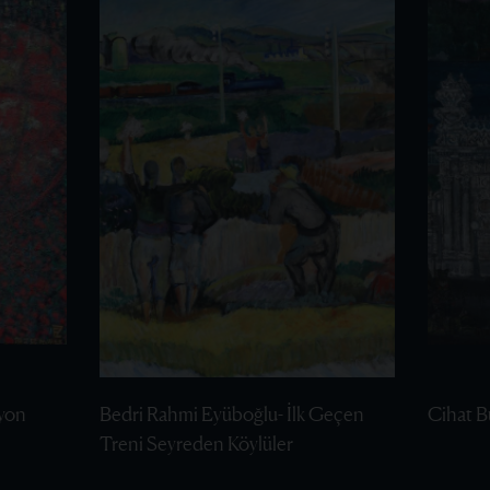
yon
Bedri Rahmi Eyüboğlu- İlk Geçen
Cihat B
Treni Seyreden Köylüler