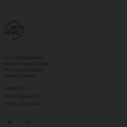
Kılıçali Paşa Mahallesi
Meclis-i Mebusan Caddesi
No: 6, 34425 Tophane
Beyoğlu / İstanbul
Haritayı Gör
irhm@msgsu.edu.tr
+90 212 261 4298-99