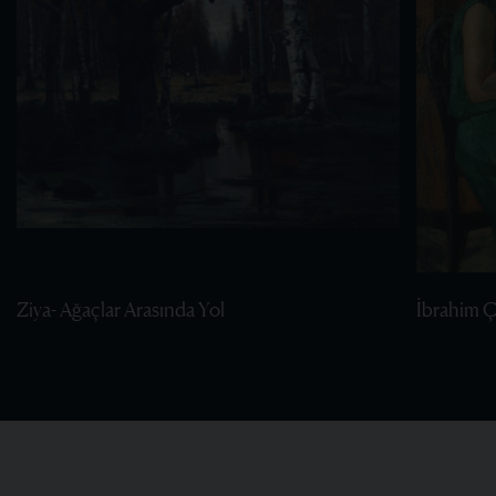
Ziya- Ağaçlar Arasında Yol
İbrahim Ça