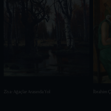
Ziya- Ağaçlar Arasında Yol
İbrahim Ça