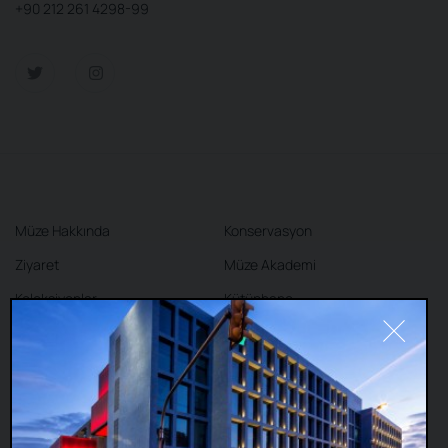
+90 212 261 4298-99
Müze Hakkında
Konservasyon
Ziyaret
Müze Akademi
Koleksiyonlar
Kütüphane
Sergiler
Kafe
Mağaza
İletişim