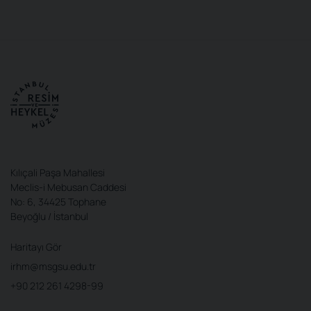
Kılıçali Paşa Mahallesi
Meclis-i Mebusan Caddesi
No: 6, 34425 Tophane
Beyoğlu / İstanbul
Haritayı Gör
irhm@msgsu.edu.tr
+90 212 261 4298-99