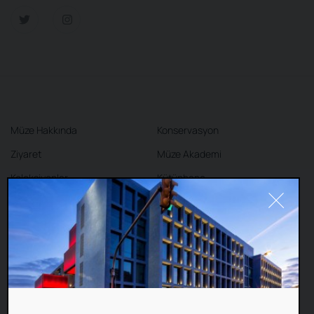
Müze Hakkında
Konservasyon
Ziyaret
Müze Akademi
Koleksiyonlar
Kütüphane
Sergiler
Kafe
Mağaza
İletişim
#Cookie