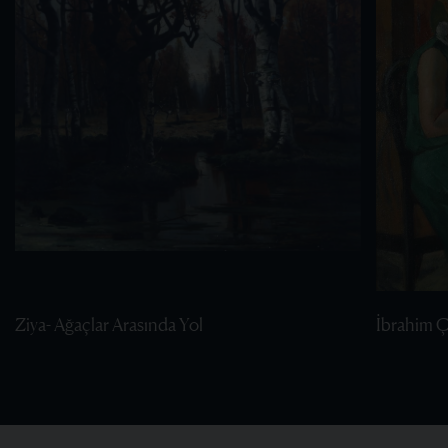
Ziya- Ağaçlar Arasında Yol
İbrahim Ça