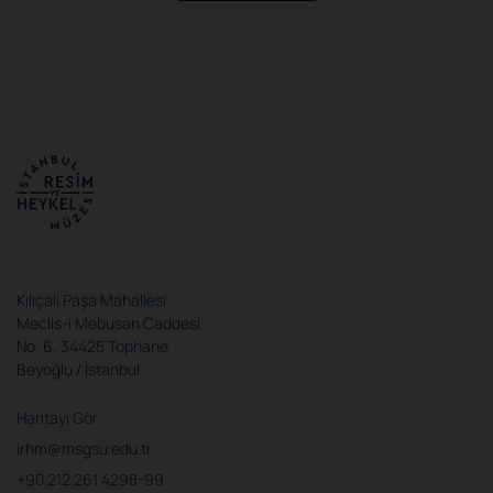
Kılıçali Paşa Mahallesi
Meclis-i Mebusan Caddesi
No: 6, 34425 Tophane
Beyoğlu / İstanbul
Haritayı Gör
irhm@msgsu.edu.tr
+90 212 261 4298-99