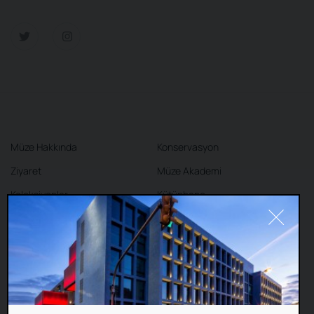
Müze Hakkında
Konservasyon
Ziyaret
Müze Akademi
Koleksiyonlar
Kütüphane
Sergiler
Kafe
Mağaza
İletişim