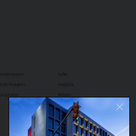
onservasyon
Kafe
üze Akademi
Mağaza
ütüphane
İletişim