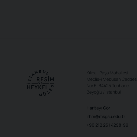
Kılıçali Paşa Mahallesi
Meclis-i Mebusan Caddes
No: 6, 34425 Tophane
Beyoğlu / İstanbul
Haritayı Gör
irhm@msgsu.edu.tr
+90 212 261 4298-99