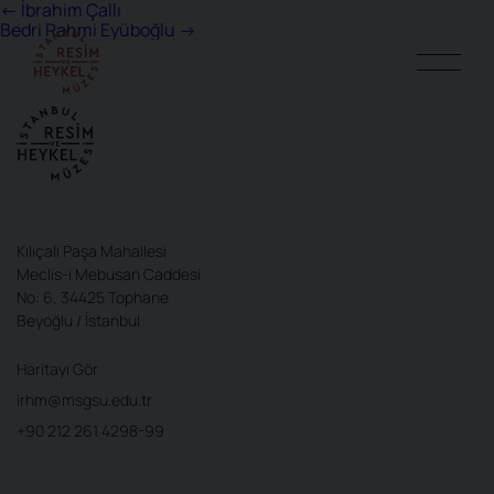
Yazı
←
İbrahim Çallı
Bedri Rahmi Eyüboğlu
→
gezinmesi
Kılıçali Paşa Mahallesi
Meclis-i Mebusan Caddesi
No: 6, 34425 Tophane
Beyoğlu / İstanbul
Haritayı Gör
irhm@msgsu.edu.tr
+90 212 261 4298-99