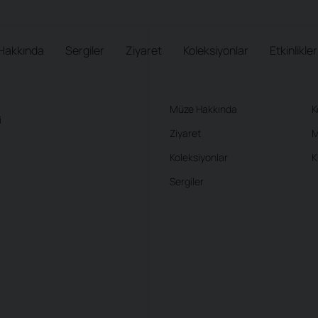
Hakkında
Sergiler
Ziyaret
Koleksiyonlar
Etkinlikler
Müze Hakkında
K
i
Ziyaret
M
Koleksiyonlar
K
Sergiler