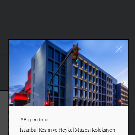
kası
Site by
Fol
&
Basework
#Cookie
Bu web sitesi, gezinme deneyiminizi
geliştirmek ve site kullanım
#Bilgilendirme
istatistiklerini derlemek için çerezler
İstanbul Resim ve Heykel Müzesi Koleksiyon
kullanır.