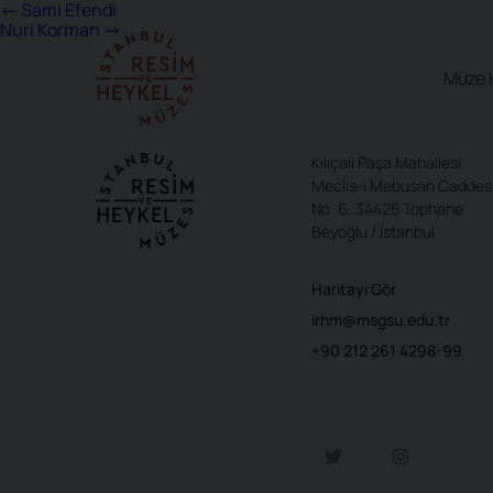
Yazı
←
Sami Efendi
Nuri Korman
→
gezinmesi
Müze 
Kılıçali Paşa Mahallesi
Meclis-i Mebusan Caddes
No: 6, 34425 Tophane
Beyoğlu / İstanbul
Haritayı Gör
irhm@msgsu.edu.tr
+90 212 261 4298-99