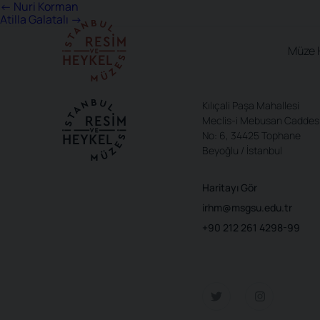
Yazı
←
Nuri Korman
Atilla Galatalı
→
gezinmesi
Müze 
Kılıçali Paşa Mahallesi
Meclis-i Mebusan Caddes
No: 6, 34425 Tophane
Beyoğlu / İstanbul
Haritayı Gör
irhm@msgsu.edu.tr
+90 212 261 4298-99