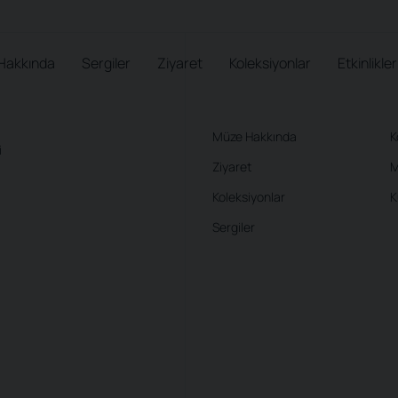
Hakkında
Sergiler
Ziyaret
Koleksiyonlar
Etkinlikler
Müze Hakkında
K
i
Ziyaret
M
Koleksiyonlar
K
Sergiler