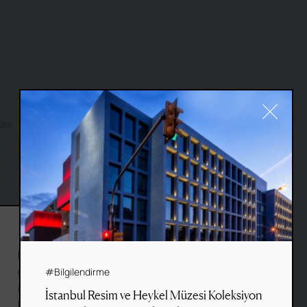
kası
Site by
Fol
&
Basework
#Cookie
Bu web sitesi, gezinme deneyiminizi
geliştirmek ve site kullanım
#Bilgilendirme
istatistiklerini derlemek için çerezler
İstanbul Resim ve Heykel Müzesi Koleksiyon
kullanır.