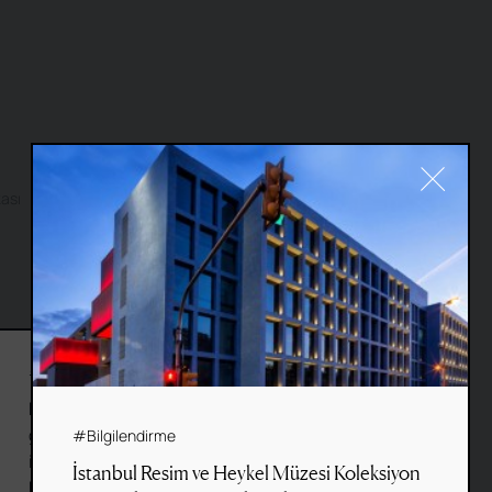
kası
Site by
Fol
&
Basework
#Cookie
Bu web sitesi, gezinme deneyiminizi
geliştirmek ve site kullanım
#Bilgilendirme
istatistiklerini derlemek için çerezler
İstanbul Resim ve Heykel Müzesi Koleksiyon
kullanır.