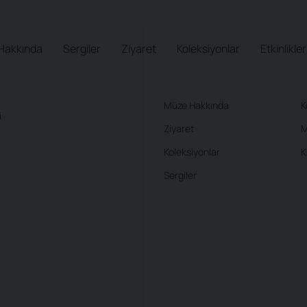
Hakkında
Sergiler
Ziyaret
Koleksiyonlar
Etkinlikler
Müze Hakkında
K
i
Ziyaret
M
Koleksiyonlar
K
Sergiler