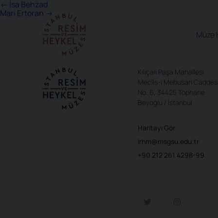
Yazı
←
İsa Behzad
Mari Ertoran
→
gezinmesi
Müze 
Kılıçali Paşa Mahallesi
Meclis-i Mebusan Caddes
No: 6, 34425 Tophane
Beyoğlu / İstanbul
Haritayı Gör
irhm@msgsu.edu.tr
+90 212 261 4298-99