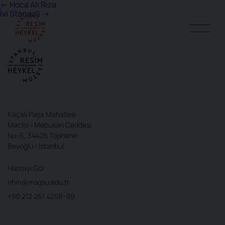
Yazı
←
Hoca Ali Rıza
İvi Stangali
→
gezinmesi
Kılıçali Paşa Mahallesi
Meclis-i Mebusan Caddesi
No: 6, 34425 Tophane
Beyoğlu / İstanbul
Haritayı Gör
irhm@msgsu.edu.tr
+90 212 261 4298-99