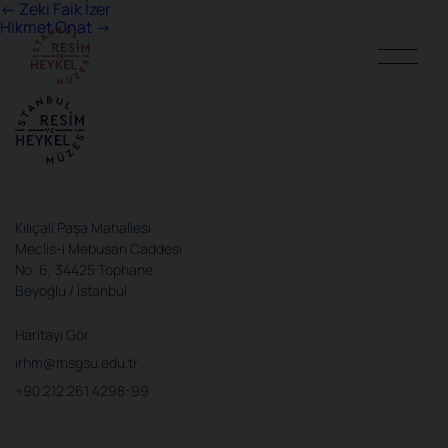
Yazı
←
Zeki Faik İzer
Hikmet Onat
→
gezinmesi
Kılıçali Paşa Mahallesi
Meclis-i Mebusan Caddesi
No: 6, 34425 Tophane
Beyoğlu / İstanbul
Haritayı Gör
irhm@msgsu.edu.tr
+90 212 261 4298-99