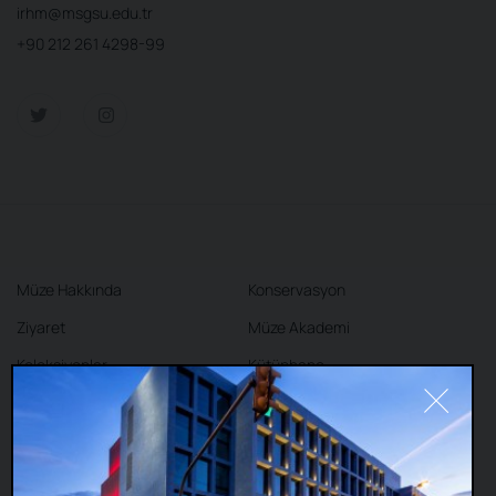
irhm@msgsu.edu.tr
+90 212 261 4298-99
Müze Hakkında
Konservasyon
Ziyaret
Müze Akademi
Koleksiyonlar
Kütüphane
Sergiler
Kafe
Mağaza