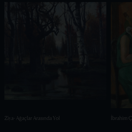
Ziya- Ağaçlar Arasında Yol
İbrahim Ça